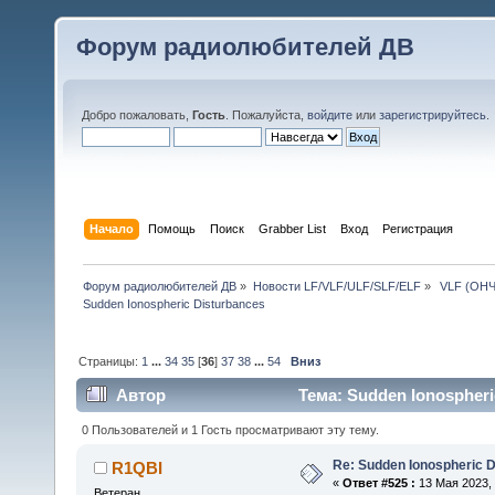
Форум радиолюбителей ДВ
Добро пожаловать,
Гость
. Пожалуйста,
войдите
или
зарегистрируйтесь
.
Начало
Помощь
Поиск
Grabber List
Вход
Регистрация
Форум радиолюбителей ДВ
»
Новости LF/VLF/ULF/SLF/ELF
»
 VLF (ОНЧ
Sudden Ionospheric Disturbances
Страницы:
1
...
34
35
[
36
]
37
38
...
54
Вниз
Автор
Тема: Sudden Ionospheri
0 Пользователей и 1 Гость просматривают эту тему.
Re: Sudden Ionospheric 
R1QBI
«
Ответ #525 :
13 Мая 2023, 
Ветеран