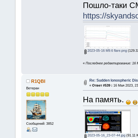
Пошло-таки C
https://skyands
2023-05-16 M9.6 flare.png
(129.3
«
Последнее редактирование: 16 М
Re: Sudden Ionospheric Di
R1QBI
«
Ответ #539 :
16 Мая 2023, 23
Ветеран
На память.
Сообщений: 3852
2023-05-16_23-07-44.jpg
(91.11 