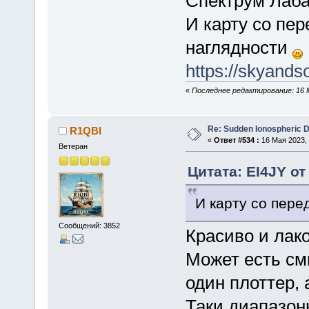
Спектрум Лаба
И карту со пе
наглядности
https://skyandso
«
Последнее редактирование: 16 М
Re: Sudden Ionospheric 
R1QBI
«
Ответ #534 :
16 Мая 2023, 
Ветеран
Цитата: EI4JY от
И карту со пере
Сообщений: 3852
Красиво и лак
Может есть см
один плоттер, 
Таки диапазон