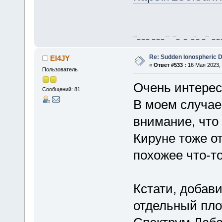
--_ _ _ _ _ _ -- --_ _ _-_ _-- _ _ _
Re: Sudden Ionospheric 
EI4JY
«
Ответ #533 :
16 Мая 2023, 
Пользователь
Очень интерес
Сообщений: 81
В моем случае,
внимание, что
Кируне тоже о
похожее что-т
Кстати, добав
отдельный плот