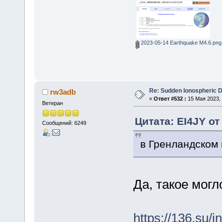
2023-05-14 Earthquake M4.6.png
Re: Sudden Ionospheric 
rw3adb
«
Ответ #532 :
15 Мая 2023, 
Ветеран
Цитата: EI4JY от
Сообщений: 6249
в Гренландском
Да, такое могл
https://136.su/i