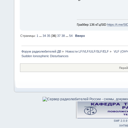
Граббер 136 кГц/SID
https://t.me/S
Страницы:
1
...
34
35
[
36
]
37
38
...
54
Вверх
Форум радиолюбителей ДВ
»
Новости LF/VLF/ULF/SLF/ELF
»
 VLF (ОНЧ
Sudden Ionospheric Disturbances
Перей
SMF 2.0.9
XHTM