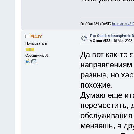
Граббер 136 кГц/SID
https://t.me/S
Re: Sudden Ionospheric 
EI4JY
«
Ответ #535 :
16 Мая 2023, 
Пользователь
Да вот как-то 
Сообщений: 81
направлениям 
разные, но хар
похожие.
Думаю еще ита
переместить, д
обслуживания 
меняешь, а др