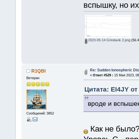
вспышку, но их
2023-05-14 Grindavik 2.png
(56.4
Re: Sudden Ionospheric Di
R1QBI
«
Ответ #529 :
15 Мая 2023, 08
Ветеран
Цитата: EI4JY от
вроде и вспыше
Сообщений: 3852
Как не было