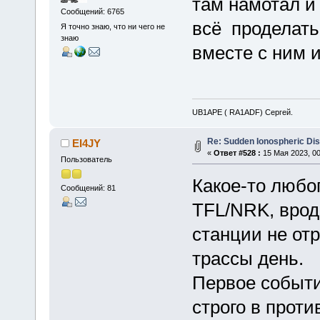
там намотал и 
Сообщений: 6765
всё проделать
Я точно знаю, что ни чего не
знаю
вместе с ним 
UB1APE ( RA1ADF) Сергей.
Re: Sudden Ionospheric Di
EI4JY
«
Ответ #528 :
15 Мая 2023, 00
Пользователь
Какое-то любо
Сообщений: 81
TFL/NRK, врод
станции не от
трассы день.
Первое событи
строго в проти