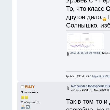
Уровеь С - пер
То, что класс
другое дело.
Солнышко, из
2023-05-15_08-19-40.jpg
(122.51
Граббер 136 кГц/SID
https://t.me/S
Re: Sudden Ionospheric Di
EI4JY
«
Ответ #530 :
15 Мая 2023, 09
Пользователь
Так в том-то и
Сообщений: 81
спокойно. На р