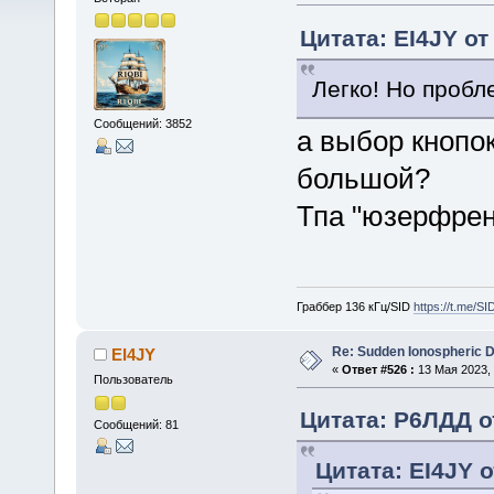
Цитата: EI4JY от
Легко! Но пробл
Сообщений: 3852
а выбор кнопо
большой?
Тпа "юзерфрен
Граббер 136 кГц/SID
https://t.me/S
Re: Sudden Ionospheric 
EI4JY
«
Ответ #526 :
13 Мая 2023, 
Пользователь
Цитата: Р6ЛДД от
Сообщений: 81
Цитата: EI4JY о