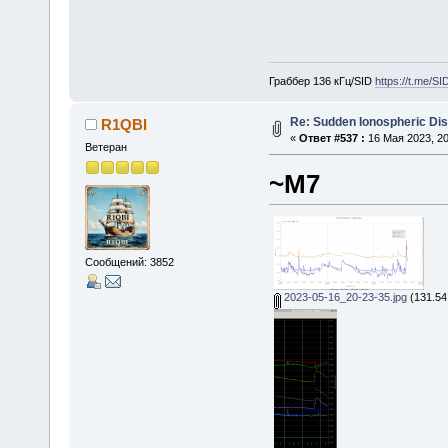
Граббер 136 кГц/SID
https://t.me/S
Re: Sudden Ionospheric Di
R1QBI
«
Ответ #537 :
16 Мая 2023, 20
Ветеран
~M7
Сообщений: 3852
2023-05-16_20-23-35.jpg
(131.54