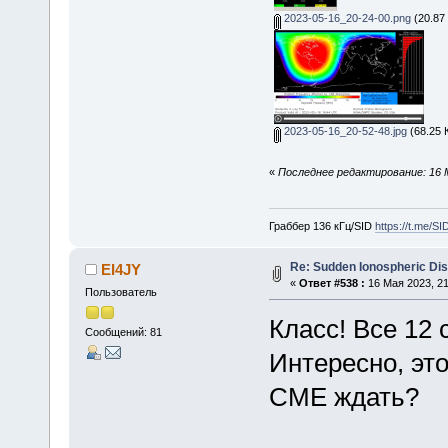
2023-05-16_20-24-00.png
(20.87
2023-05-16_20-52-48.jpg
(68.25 
«
Последнее редактирование: 16 
Граббер 136 кГц/SID
https://t.me/S
Re: Sudden Ionospheric Di
EI4JY
«
Ответ #538 :
16 Мая 2023, 21
Пользователь
Класс! Все 12 
Сообщений: 81
Интересно, эт
CME ждать?