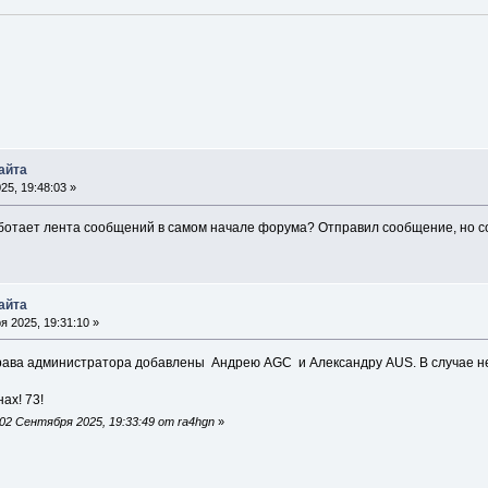
айта
5, 19:48:03 »
аботает лента сообщений в самом начале форума? Отправил сообщение, но с
айта
 2025, 19:31:10 »
ава администратора добавлены Андрею AGC и Александру AUS. В случае нео
ах! 73!
2 Сентября 2025, 19:33:49 от ra4hgn
»