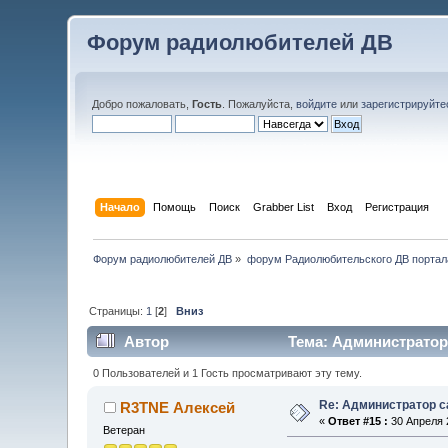
Форум радиолюбителей ДВ
Добро пожаловать,
Гость
. Пожалуйста,
войдите
или
зарегистрируйте
Начало
Помощь
Поиск
Grabber List
Вход
Регистрация
Форум радиолюбителей ДВ
»
форум Радиолюбительского ДВ портал
Страницы:
1
[
2
]
Вниз
Автор
Тема: Администратор 
0 Пользователей и 1 Гость просматривают эту тему.
Re: Администратор с
R3TNE Алексей
«
Ответ #15 :
30 Апреля 2
Ветеран