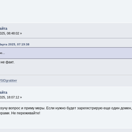
айта
25, 08:48:02 »
арта 2025, 07:19:38
ю...
 не факт.
e/SIDgrabber
айта
25, 18:07:12 »
 изучу вопрос и приму меры. Если нужно будет зарегистрирую еще один домен
ерами. Не переживайте!