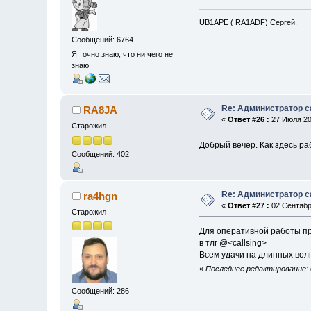
UB1APE ( RA1ADF) Сергей.
Сообщений: 6764
Я точно знаю, что ни чего не
знаю
Re: Администратор с
RA8JA
«
Ответ #26 :
27 Июля 202
Старожил
Добрый вечер. Как здесь р
Сообщений: 402
Re: Администратор с
ra4hgn
«
Ответ #27 :
02 Сентября
Старожил
Для оперативной работы пр
в тлг @<callsing>
Всем удачи на длинных волн
«
Последнее редактирование: 0
Сообщений: 286