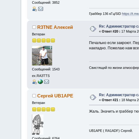
Сообщений: 3852
Граббер 136 кГц/SID
https://t.m
Re: Администратор с
R3TNE Алексей
«
Ответ #20 :
17 Марта 20
Ветеран
Печально если закроют. Пер
накладно. Пожелаю нам все
Свистящий по жизни атмосфер
Сообщений: 1543
ex.RA3TTS
Re: Администратор с
Сергей UB1APE
«
Ответ #21 :
18 Марта 20
Ветеран
Жаль. Значить и граббер тю-
UB1APE ( RA1ADF) Сергей.
Сообщений: 6764