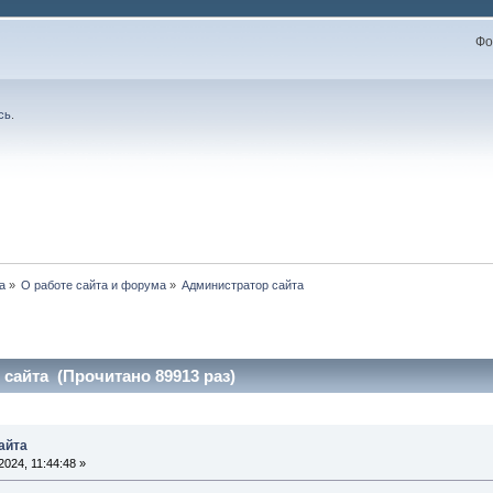
Фо
сь
.
а
»
О работе сайта и форума
»
Администратор сайта
сайта (Прочитано 89913 раз)
айта
024, 11:44:48 »