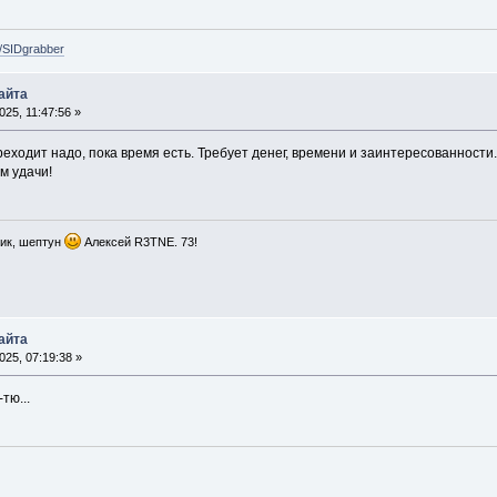
e/SIDgrabber
айта
25, 11:47:56 »
еходит надо, пока время есть. Требует денег, времени и заинтересованности.
м удачи!
ик, шептун
Алексей R3TNE. 73!
айта
25, 07:19:38 »
тю...