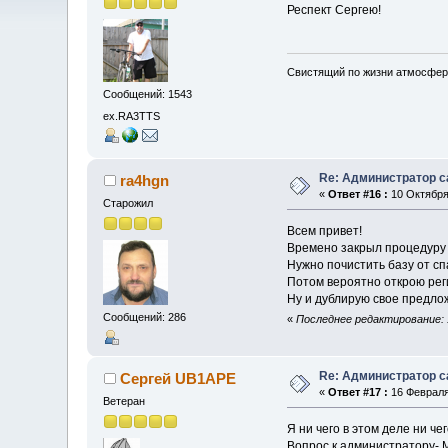
Респект Сергею!
Свистящий по жизни атмосфер
Сообщений: 1543
ex.RA3TTS
Re: Администратор с
ra4hgn
«
Ответ #16 :
10 Октября 
Старожил
Всем привет!
Времено закрыл процедуру 
Нужно почистить базу от сп
Потом вероятно открою реги
Ну и дублирую свое предл
Сообщений: 286
«
Последнее редактирование: 1
Re: Администратор с
Сергей UB1APE
«
Ответ #17 :
16 Февраля 
Ветеран
Я ни чего в этом деле ни че
Вопрос к администратору- М