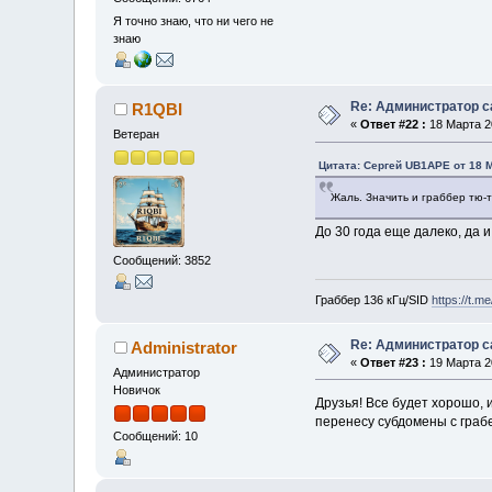
Я точно знаю, что ни чего не
знаю
Re: Администратор с
R1QBI
«
Ответ #22 :
18 Марта 20
Ветеран
Цитата: Сергей UB1APE от 18 М
Жаль. Значить и граббер тю-т
До 30 года еще далеко, да и
Сообщений: 3852
Граббер 136 кГц/SID
https://t.m
Re: Администратор с
Administrator
«
Ответ #23 :
19 Марта 20
Администратор
Новичок
Друзья! Все будет хорошо,
перенесу субдомены с граб
Сообщений: 10