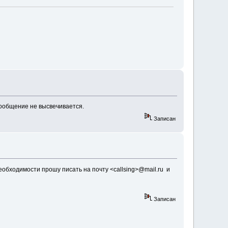
ообщение не высвечивается.
Записан
бходимости прошу писать на почту <callsing>@mail.ru и
Записан