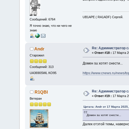
UB1APE ( RA1ADF) Сергей.
Сообщений: 6764
Я точно знаю, что ни чего не
знаю
Re: Администратор с
Andr
«
Ответ #18 :
17 Марта 20
Старожил
Домен su хотят снести...
Сообщений: 313
https://www.cnews.ru/news/t
UA3690SWL KO95
Re: Администратор с
R1QBI
«
Ответ #19 :
17 Марта 20
Ветеран
Цитата: Andr от 17 Марта 2025,
Домен su хотят снести...
Далек отэтой темы, наверн