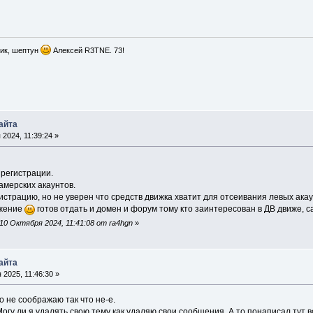
ик, шептун
Алексей R3TNE. 73!
айта
2024, 11:39:24 »
регистрации.
амерских акаунтов.
страцию, но не уверен что средств движка хватит для отсеивания левых ака
ожение
готов отдать и домен и форум тому кто заинтересован в ДВ движе, сам
0 Октября 2024, 11:41:08 от ra4hgn
»
айта
2025, 11:46:30 »
го не соображаю так что не-е.
огу ли я удалять свою тему как удаляю свои сообщения. А то понаписал тут 