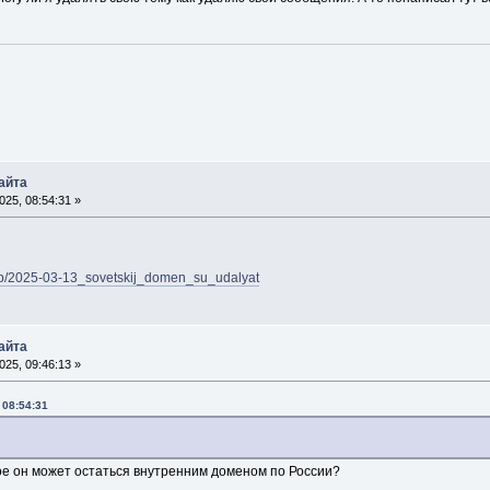
айта
25, 08:54:31 »
op/2025-03-13_sovetskij_domen_su_udalyat
айта
25, 09:46:13 »
 08:54:31
ое он может остаться внутренним доменом по России?