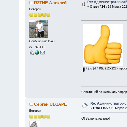
Re: Администратор са
R3TNE Алексей
«
Ответ #24 :
19 Марта 2025
Ветеран
.
Сообщений: 1543
ex.RA3TTS
7.jpg
(4.4 КБ, 212x222 - прос
Свистящий по жизни атмосфер
Re: Администратор с
Сергей UB1APE
«
Ответ #25 :
19 Марта 20
Ветеран
О! Замечательно!