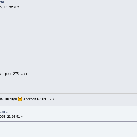
йта
, 18:28:31 »
мотрено 275 раз.)
ик, шептун
Алексей R3TNE. 73!
айта
25, 21:16:51 »