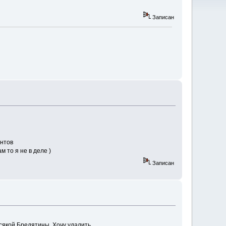
Записан
унтов
 то я не в деле )
Записан
всякой Бредятины. Хочу удалить.