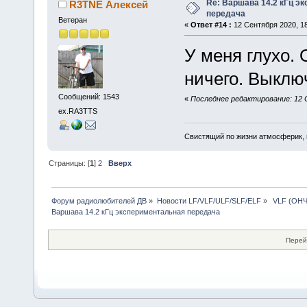
Re: Варшава 14.2 кГц э
R3TNE Алексей
передача
Ветеран
«
Ответ #14 :
12 Сентября 2020, 18
У меня глухо. 
ничего. Выклю
Сообщений: 1543
«
Последнее редактирование: 12 С
ex.RA3TTS
Свистящий по жизни атмосферик,
Страницы: [
1
]
2
Вверх
Форум радиолюбителей ДВ
»
Новости LF/VLF/ULF/SLF/ELF
»
 VLF (ОНЧ
Варшава 14.2 кГц экспериментальная передача
Перей