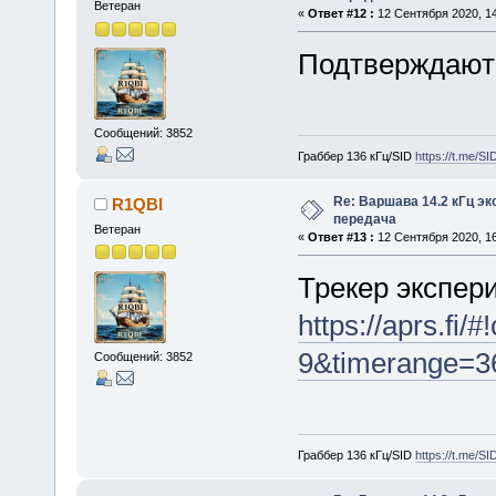
Ветеран
«
Ответ #12 :
12 Сентября 2020, 14
Подтверждают 
Сообщений: 3852
Граббер 136 кГц/SID
https://t.me/S
Re: Варшава 14.2 кГц э
R1QBI
передача
Ветеран
«
Ответ #13 :
12 Сентября 2020, 16
Трекер экспер
https://aprs.fi
9&timerange=3
Сообщений: 3852
Граббер 136 кГц/SID
https://t.me/S