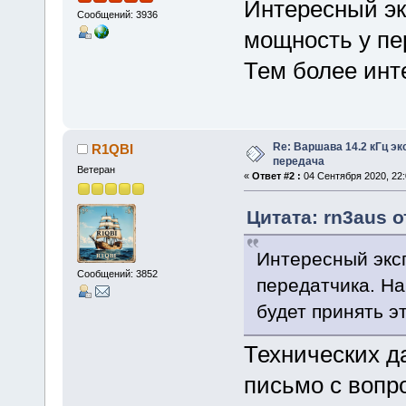
Интересный эк
Сообщений: 3936
мощность у пе
Тем более инте
Re: Варшава 14.2 кГц э
R1QBI
передача
Ветеран
«
Ответ #2 :
04 Сентября 2020, 22:
Цитата: rn3aus о
Интересный эксп
Сообщений: 3852
передатчика. Н
будет принять эт
Технических д
письмо с вопро