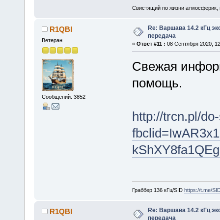
Свистящий по жизни атмосферик,
Re: Варшава 14.2 кГц э
R1QBI
передача
Ветеран
«
Ответ #11 :
08 Сентября 2020, 12
Свежая информ
помощь.
Сообщений: 3852
http://trcn.pl/d
fbclid=IwAR3
kShXY8fa1QEg
Граббер 136 кГц/SID
https://t.me/S
Re: Варшава 14.2 кГц э
R1QBI
передача