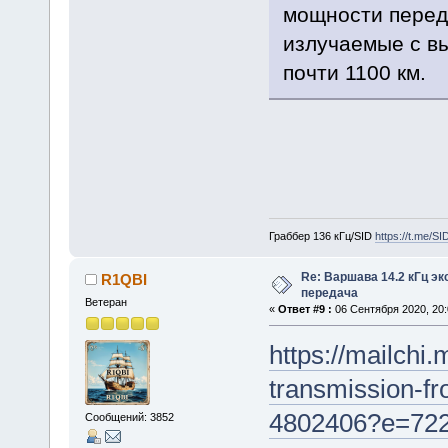
мощности переда
излучаемые с вы
почти 1100 км.
Граббер 136 кГц/SID
https://t.me/S
Re: Варшава 14.2 кГц э
R1QBI
передача
Ветеран
«
Ответ #9 :
06 Сентября 2020, 20:
https://mailch
transmission-f
4802406?e=722
Сообщений: 3852