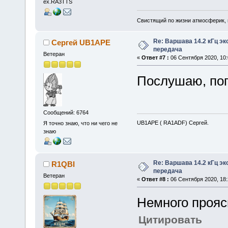
ex.RA3TTS
Свистящий по жизни атмосферик,
Re: Варшава 14.2 кГц э
Сергей UB1APE
передача
Ветеран
«
Ответ #7 :
06 Сентября 2020, 10:
Послушаю, пог
Сообщений: 6764
UB1APE ( RA1ADF) Сергей.
Я точно знаю, что ни чего не
знаю
Re: Варшава 14.2 кГц э
R1QBI
передача
Ветеран
«
Ответ #8 :
06 Сентября 2020, 18:
Немного прояс
Цитировать