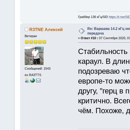
Граббер 136 кГц/SID
https://t.me/S
Re: Варшава 14.2 кГц э
R3TNE Алексей
передача
Ветеран
«
Ответ #10 :
07 Сентября 2020, 07
Стабильность н
караул. В дли
подозреваю чт
Сообщений: 1543
ex.RA3TTS
европе-то може
другу, "герц в 
критично. Всег
чём. Похоже, д