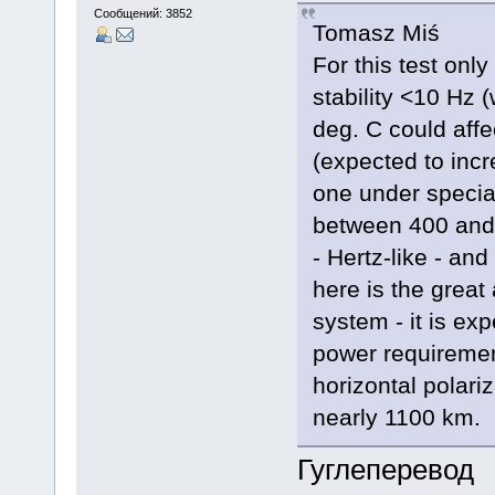
Сообщений: 3852
Tomasz Miś
For this test onl
stability <10 Hz 
deg. C could affec
(expected to incre
one under special
between 400 and 5
- Hertz-like - and
here is the great 
system - it is exp
power requiremen
horizontal polari
nearly 1100 km.
Гуглеперевод