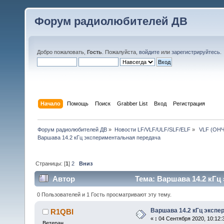
Форум радиолюбителей ДВ
Добро пожаловать,
Гость
. Пожалуйста,
войдите
или
зарегистрируйтесь
.
Начало
Помощь
Поиск
Grabber List
Вход
Регистрация
Форум радиолюбителей ДВ
»
Новости LF/VLF/ULF/SLF/ELF
»
 VLF (ОНЧ
Варшава 14.2 кГц экспериментальная передача
Страницы: [
1
]
2
Вниз
Автор
Тема: Варшава 14.2 кГц
0 Пользователей и 1 Гость просматривают эту тему.
Варшава 14.2 кГц экспе
R1QBI
«
:
04 Сентября 2020, 10:12:
Ветеран