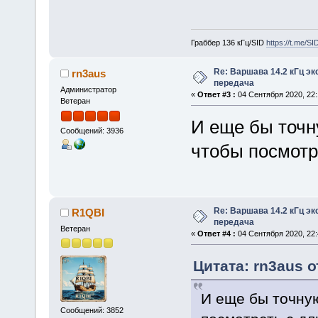
Граббер 136 кГц/SID
https://t.me/S
Re: Варшава 14.2 кГц э
rn3aus
передача
Администратор
«
Ответ #3 :
04 Сентября 2020, 22:
Ветеран
И еще бы точн
Сообщений: 3936
чтобы посмотр
Re: Варшава 14.2 кГц э
R1QBI
передача
Ветеран
«
Ответ #4 :
04 Сентября 2020, 22:
Цитата: rn3aus о
И еще бы точную
Сообщений: 3852