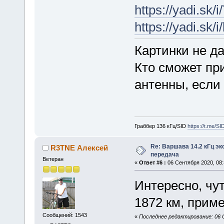
https://yadi.s
https://yadi.sk
Картинки не да
Кто сможет пр
антенны, если
Граббер 136 кГц/SID
https://t.me/S
Re: Варшава 14.2 кГц э
R3TNE Алексей
передача
Ветеран
«
Ответ #6 :
06 Сентября 2020, 08:
Интересно, чут
1872 км, прим
Сообщений: 1543
«
Последнее редактирование: 06 С