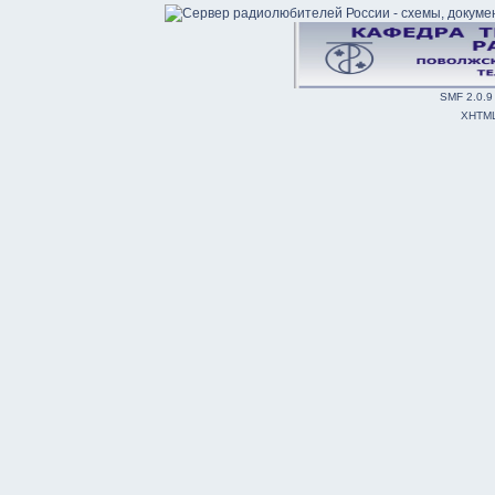
SMF 2.0.9
XHTM