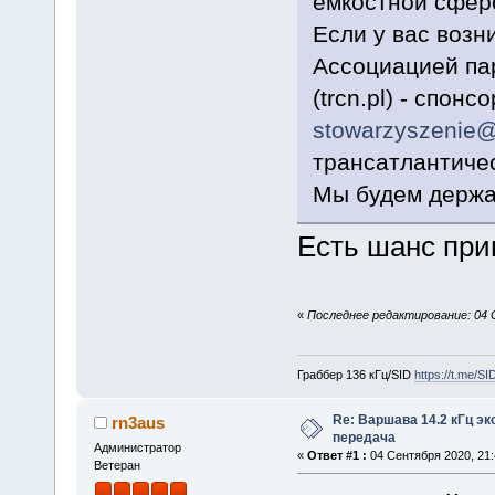
емкостной сфер
Если у вас возн
Ассоциацией па
(trcn.pl) - спон
stowarzyszenie@
трансатлантиче
Мы будем держат
Есть шанс при
«
Последнее редактирование: 04 
Граббер 136 кГц/SID
https://t.me/S
Re: Варшава 14.2 кГц э
rn3aus
передача
Администратор
«
Ответ #1 :
04 Сентября 2020, 21:
Ветеран