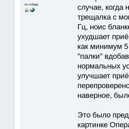
ex rn3agc
случае, когда 
трещалка с мо
Гц, ноис бла
ухудшает приё
как минимум 5
"палки" вдоба
нормальных ус
улучшает приё
перепроверено
наверное, был
Это было пред
картинке Опера