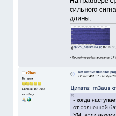
На граббере с
сильного сигн
длины.
op32rx_capture (6).jpg
(58.95 КБ
«
Последнее редактирование: 17 О
Re: Автоматические ра
r2bas
«
Ответ #67 :
31 Октября 202
Ветеран
Цитата: rn3aus о
Сообщений: 2958
ex rn3agc
- когда наступа
от солнечной ба
УМ, если аккуму