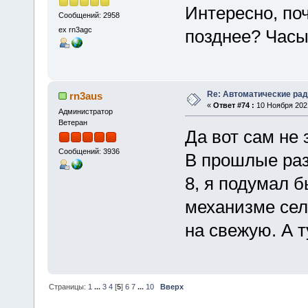
Интересно, по
Сообщений: 2958
ex rn3agc
позднее? Часы
Re: Автоматические ра
rn3aus
«
Ответ #74 :
10 Ноября 2021
Администратор
Ветеран
Да вот сам не 
Сообщений: 3936
В прошлые раз
8, я подумал б
механизме сел
на свежую. А т
Страницы:
1
...
3
4
[
5
]
6
7
...
10
Вверх