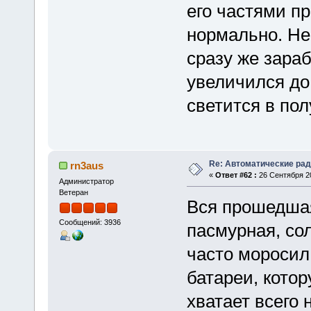
его частями п
нормально. Не
сразу же зараб
увеличился до
светится в пол
Re: Автоматические ра
rn3aus
«
Ответ #62 :
26 Сентября 20
Администратор
Ветеран
Вся прошедшая
Сообщений: 3936
пасмурная, со
часто моросил
батареи, котор
хватает всего 