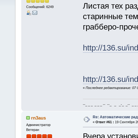
Листая тех ра
Сообщений: 6249
старинные тем
грабберо-проч
http://136.su/in
http://136.su/in
«
Последнее редактирование: 07 С
--_ _ _ _ _ _ -- --_ _ _-_ _-- _ _ _
Re: Автоматические ра
rn3aus
«
Ответ #61 :
19 Сентября 20
Администратор
Ветеран
Вчера установ