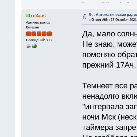
--_ _ _ _ _ _ -- --_ _ _-_ _-- _ _ _
Re: Автоматические ради
rn3aus
«
Ответ #66 :
17 Октября 2021,
Администратор
Ветеран
Да, мало солн
Сообщений: 3936
Не знаю, может
поменяю обрат
прежний 17Ач.
Темнеет все р
ненадолго вкл
"интервала зап
ночи Мск (нес
таймера запрет