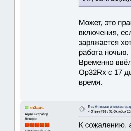
Может, это пра
включения, есл
заряжается хо
работа ночью.
Временно ввёл
Op32Rx с 17 до
время.
Re: Автоматические ра
rn3aus
«
Ответ #68 :
31 Октября 202
Администратор
Ветеран
К сожалению, а