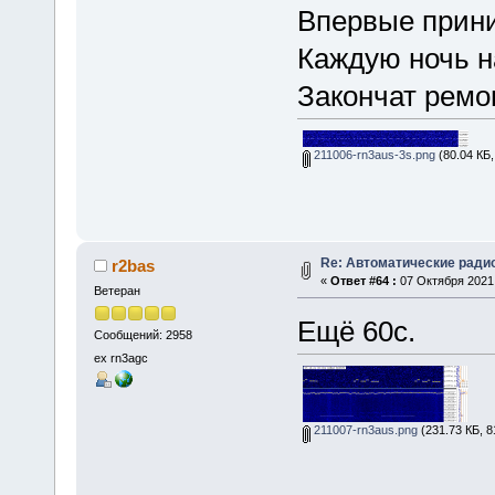
Впервые прини
Каждую ночь н
Закончат ремо
211006-rn3aus-3s.png
(80.04 КБ,
Re: Автоматические ради
r2bas
«
Ответ #64 :
07 Октября 2021,
Ветеран
Ещё 60с.
Сообщений: 2958
ex rn3agc
211007-rn3aus.png
(231.73 КБ, 8