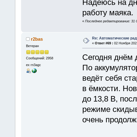
Надеюсь на дн
работу маяка.
«
Последнее редактирование: 31 О
Re: Автоматические ра
r2bas
«
Ответ #69 :
02 Ноября 2021
Ветеран
Сегодня днём 
Сообщений: 2958
ex rn3agc
По аккумулятор
ведёт себя ст
в ёмкости. Но
до 13,8 В, посл
режиме скидыв
очень продолж