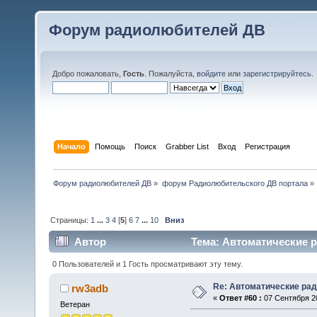
Форум радиолюбителей ДВ
Добро пожаловать,
Гость
. Пожалуйста,
войдите
или
зарегистрируйтесь
.
Начало
Помощь
Поиск
Grabber List
Вход
Регистрация
Форум радиолюбителей ДВ
»
форум Радиолюбительского ДВ портала
»
Страницы:
1
...
3
4
[
5
]
6
7
...
10
Вниз
Автор
Тема: Автоматические р
0 Пользователей и 1 Гость просматривают эту тему.
Re: Автоматические ра
rw3adb
«
Ответ #60 :
07 Сентября 20
Ветеран