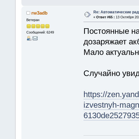
Re: Автоматические ра
rw3adb
«
Ответ #65 :
13 Октября 202
Ветеран
Постоянные на
Сообщений: 6249
дозаряжает ак
Мало актуальн
Случайно увида
https://zen.yan
izvestnyh-magni
6130de252793