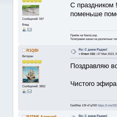
С праздником 
поменьше пом
Сообщений: 597
Влад
Приём на NanoLoop.
Телеграмм-канал на различные т
Re: С днем Радио!
R1QBI
«
Ответ #16 :
07 Мая 2023, 0
Ветеран
Поздравляю в
Чистого эфира
Сообщений: 3852
Граббер 136 кГц/SID
https://t.me/S
Re: С днем Радио!
R3TNE Алексей