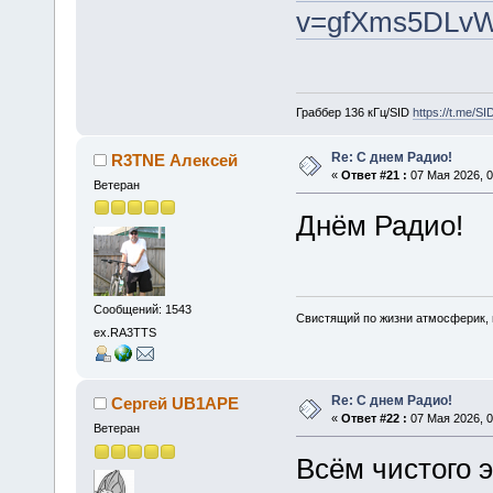
v=gfXms5DL
Граббер 136 кГц/SID
https://t.me/S
Re: С днем Радио!
R3TNE Алексей
«
Ответ #21 :
07 Мая 2026, 0
Ветеран
Днём Радио!
Сообщений: 1543
Свистящий по жизни атмосферик,
ex.RA3TTS
Re: С днем Радио!
Сергей UB1APE
«
Ответ #22 :
07 Мая 2026, 0
Ветеран
Всём чистого 