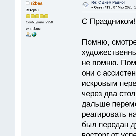
Re: С днем Радио!
r2bas
«
Ответ #19 :
07 Мая 2023, 1
Ветеран
С Праздником!
Сообщений: 2958
ex rn3agc
Помню, смотре
художественны
не помню. Пом
они с ассисте
искровым пере
через два сто
дальше переме
реагировать н
был передан д
восторг от усп