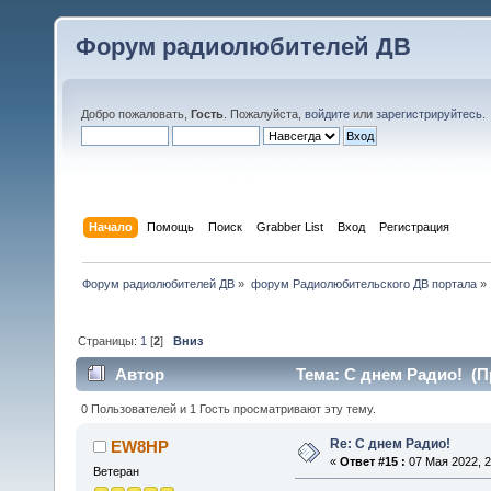
Форум радиолюбителей ДВ
Добро пожаловать,
Гость
. Пожалуйста,
войдите
или
зарегистрируйтесь
.
Начало
Помощь
Поиск
Grabber List
Вход
Регистрация
Форум радиолюбителей ДВ
»
форум Радиолюбительского ДВ портала
»
Страницы:
1
[
2
]
Вниз
Автор
Тема: С днем Радио! (П
0 Пользователей и 1 Гость просматривают эту тему.
Re: С днем Радио!
EW8HP
«
Ответ #15 :
07 Мая 2022, 2
Ветеран