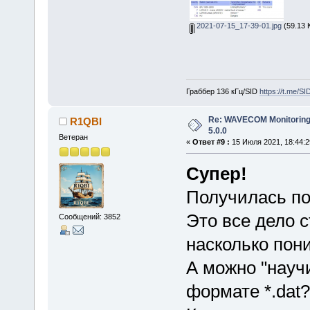
2021-07-15_17-39-01.jpg
(59.13 
Граббер 136 кГц/SID
https://t.me/S
Re: WAVECOM Monitoring
R1QBI
5.0.0
Ветеран
«
Ответ #9 :
15 Июля 2021, 18:44:2
Супер!
Получилась по
Это все дело 
Сообщений: 3852
насколько пон
А можно "научи
формате *.dat?