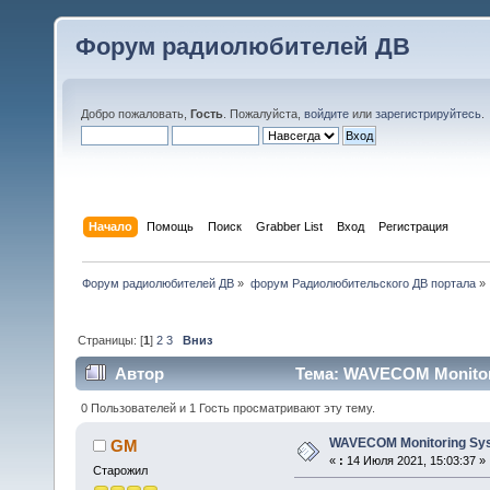
Форум радиолюбителей ДВ
Добро пожаловать,
Гость
. Пожалуйста,
войдите
или
зарегистрируйтесь
.
Начало
Помощь
Поиск
Grabber List
Вход
Регистрация
Форум радиолюбителей ДВ
»
форум Радиолюбительского ДВ портала
»
Страницы: [
1
]
2
3
Вниз
Автор
Тема: WAVECOM Monitorin
0 Пользователей и 1 Гость просматривают эту тему.
WAVECOM Monitoring Syst
GM
«
:
14 Июля 2021, 15:03:37 »
Старожил