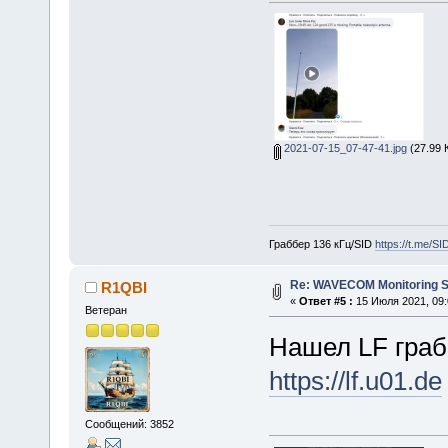
2021-07-15_07-47-41.jpg
(27.99 
Граббер 136 кГц/SID
https://t.me/S
Re: WAVECOM Monitoring Sy
R1QBI
«
Ответ #5 :
15 Июля 2021, 09:
Ветеран
Нашел LF граб
https://lf.u01.de
Сообщений: 3852