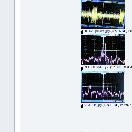
HGA22 pulses.jpg
(185.07 КБ, 11
RBU 66,6 kHz.jpg
(97.9 КБ, 884x
83.3 kHz.jpg
(120.19 КБ, 947x692