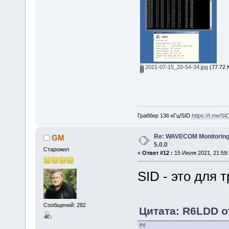
2021-07-15_20-54-34.jpg
(77.72 
Граббер 136 кГц/SID
https://t.me/S
Re: WAVECOM Monitoring
GM
5.0.0
Старожил
«
Ответ #12 :
15 Июля 2021, 21:59:
SID - это для 
Сообщений: 282
Цитата: R6LDD от