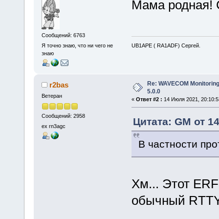
Мама родная! 
Сообщений: 6763
UB1APE ( RA1ADF) Сергей.
Я точно знаю, что ни чего не
знаю
Re: WAVECOM Monitoring
r2bas
5.0.0
Ветеран
«
Ответ #2 :
14 Июля 2021, 20:10:5
Сообщений: 2958
Цитата: GM от 14
ex rn3agc
В частности пр
Хм... Этот ERF
обычный RTTY