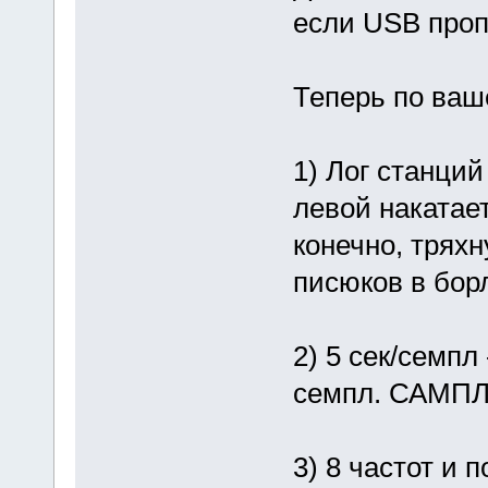
если USB пропу
Теперь по ваш
1) Лог станци
левой накатает
конечно, тряхн
писюков в борл
2) 5 сек/семпл
семпл. САМПЛ 
3) 8 частот и 