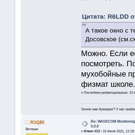
Цитата: R6LDD от
А такое окно с 
Досовское (см.с
Можно. Если е
посмотреть. П
мухобойные про
физмат школе.
«
Последнее редактирование: 15 
Зачем нам бумеранг? У нас грабли
Re: WAVECOM Monitoring
R1QBI
5.0.0
Ветеран
«
Ответ #13 :
16 Июля 2021, 12:19: