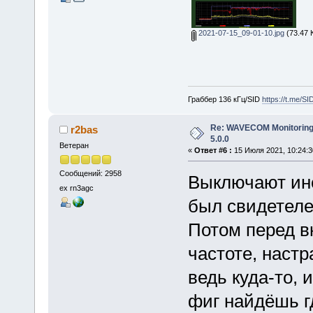
2021-07-15_09-01-10.jpg
(73.47 
Граббер 136 кГц/SID
https://t.me/S
Re: WAVECOM Monitoring
r2bas
5.0.0
Ветеран
«
Ответ #6 :
15 Июля 2021, 10:24:3
Сообщений: 2958
Выключают ино
ex rn3agc
был свидетеле
Потом перед в
частоте, настр
ведь куда-то, 
фиг найдёшь гд