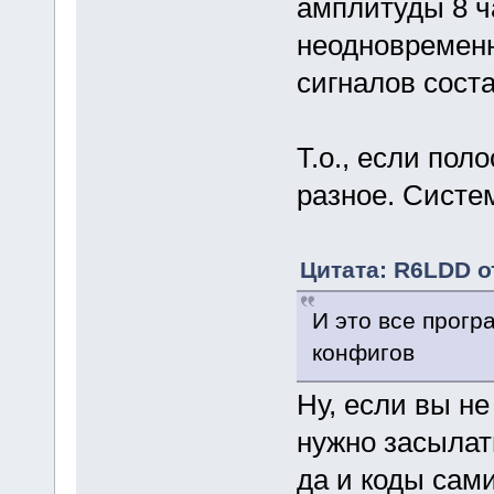
амплитуды 8 ча
неодновремен
сигналов соста
Т.о., если пол
разное. Систем
Цитата: R6LDD от
И это все прогр
конфигов
Ну, если вы не
нужно засылат
да и коды сами