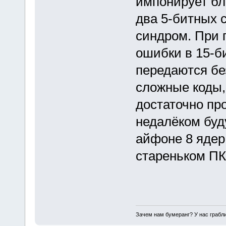
импонирует бл
два 5-битных 
синдром. При 
ошибки в 15-б
передаются бе
сложные коды,
достаточно про
недалёком буд
айфоне 8 ядер
стареньком ПК в
Зачем нам бумеранг? У нас грабли