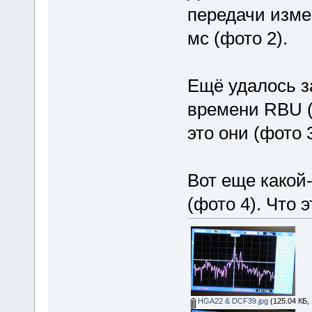
передачи измен
мс (фото 2).
Ещё удалось з
времени RBU (?
это они (фото 3
Вот еще какой-
(фото 4). Что 
HGA22 & DCF39.jpg
(125.04 КБ,