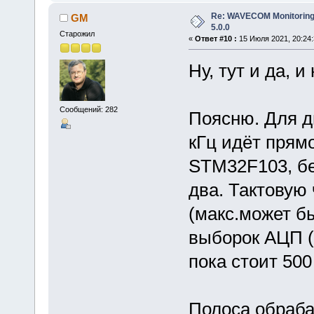
Re: WAVECOM Monitoring
GM
5.0.0
Старожил
«
Ответ #10 :
15 Июля 2021, 20:24:
Ну, тут и да, и 
Сообщений: 282
Поясню. Для д
кГц идёт прям
STM32F103, бе
два. Тактовую
(макс.может б
выборок АЦП (
пока стоит 500
Полоса обраба