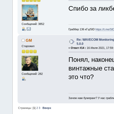
Спибо за ликб
Сообщений: 3852
Граббер 136 кГц/SID
https://t.me/S
Re: WAVECOM Monitoring
GM
5.0.0
Старожил
«
Ответ #14 :
16 Июля 2021, 17:59:
Понял, наконе
винтажные ста
Сообщений: 282
это что?
Зачем нам бумеранг? У нас грабли
Страницы: [
1
]
2
3
Вверх