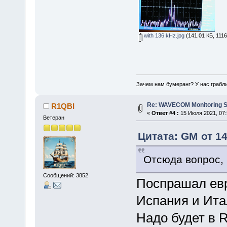
with 136 kHz.jpg
(141.01 КБ, 111
Зачем нам бумеранг? У нас грабли
Re: WAVECOM Monitoring Sy
R1QBI
«
Ответ #4 :
15 Июля 2021, 07:
Ветеран
Цитата: GM от 14
Отсюда вопрос,
Сообщений: 3852
Поспрашал евр
Испания и Ита
Надо будет в 