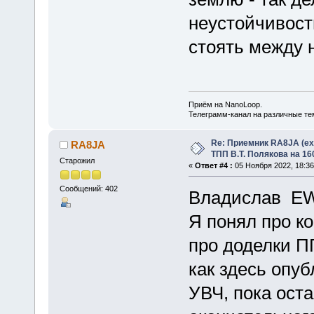
неустойчивост
стоять между 
Приём на NanoLoop.
Телеграмм-канал на различные т
Re: Приемник RA8JA (e
RA8JA
ТПП В.Т. Полякова на 16
Старожил
«
Ответ #4 :
05 Ноября 2022, 18:36
Сообщений: 402
Владислав EW
Я понял про ко
про доделки П
как здесь опу
УВЧ, пока оста