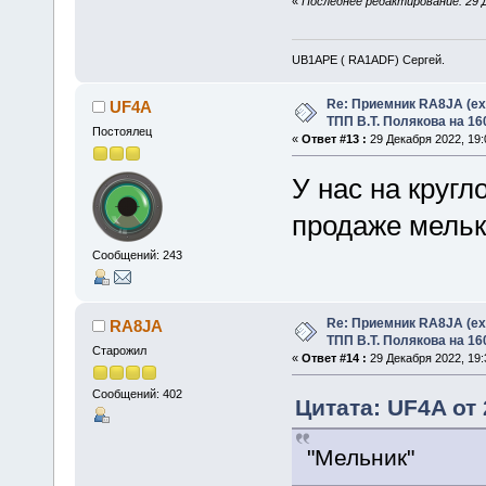
«
Последнее редактирование: 29 
UB1APE ( RA1ADF) Сергей.
Re: Приемник RA8JA (e
UF4A
ТПП В.Т. Полякова на 16
Постоялец
«
Ответ #13 :
29 Декабря 2022, 19:
У нас на кругл
продаже мельк
Сообщений: 243
Re: Приемник RA8JA (e
RA8JA
ТПП В.Т. Полякова на 16
Старожил
«
Ответ #14 :
29 Декабря 2022, 19:
Сообщений: 402
Цитата: UF4A от 
"Мельник"