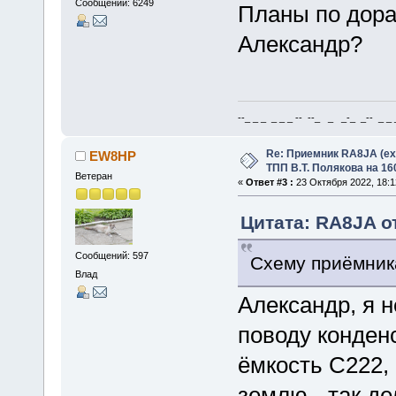
Сообщений: 6249
Планы по дора
Александр?
--_ _ _ _ _ _ -- --_ _ _-_ _-- _ _ _
Re: Приемник RA8JA (e
EW8HP
ТПП В.Т. Полякова на 16
Ветеран
«
Ответ #3 :
23 Октября 2022, 18:1
Цитата: RA8JA от
Сообщений: 597
Схему приёмник
Влад
Александр, я 
поводу конден
ёмкость C222,
землю - так де