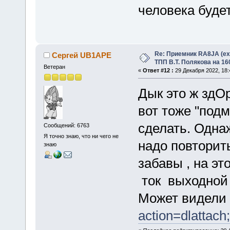
человека будет
Re: Приемник RA8JA (e
Сергей UB1APE
ТПП В.Т. Полякова на 16
Ветеран
«
Ответ #12 :
29 Декабря 2022, 18:
Дык это ж здО
вот тоже "подм
сделать. Одна
Сообщений: 6763
Я точно знаю, что ни чего не
надо повторить
знаю
забавы , на э
ток выходной 
Может видели
action=dlattach