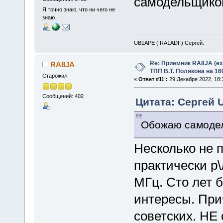
самодельщико
Я точно знаю, что ни чего не
знаю
UB1APE ( RA1ADF) Сергей.
Re: Приемник RA8JA (e
RA8JA
ТПП В.Т. Полякова на 16
Старожил
«
Ответ #11 :
29 Декабря 2022, 18:3
Сообщений: 402
Цитата: Сергей 
Обожаю самоде
Несколько не п
практически р
МГц. Сто лет б
интересы. При
советских. НЕ