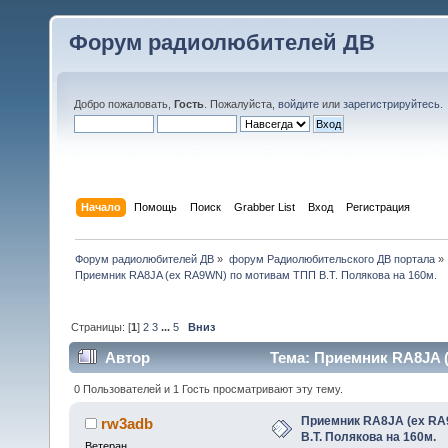
Форум радиолюбителей ДВ
Добро пожаловать,
Гость
. Пожалуйста,
войдите
или
зарегистрируйтесь
.
Начало
Помощь
Поиск
Grabber List
Вход
Регистрация
Форум радиолюбителей ДВ
»
форум Радиолюбительского ДВ портала
»
Приемник RA8JA (ex RA9WN) по мотивам ТПП В.Т. Полякова на 160м.
Страницы: [
1
]
2
3
...
5
Вниз
Автор
Тема: Приемник RA8JA (
(Прочитано 61097 раз)
0 Пользователей и 1 Гость просматривают эту тему.
Приемник RA8JA (ex RA
rw3adb
В.Т. Полякова на 160м.
Ветеран