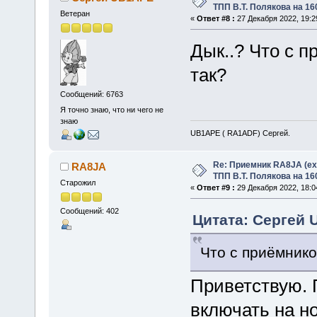
ТПП В.Т. Полякова на 16
Ветеран
«
Ответ #8 :
27 Декабря 2022, 19:2
Дык..? Что с 
так?
Сообщений: 6763
Я точно знаю, что ни чего не
знаю
UB1APE ( RA1ADF) Сергей.
Re: Приемник RA8JA (e
RA8JA
ТПП В.Т. Полякова на 16
Старожил
«
Ответ #9 :
29 Декабря 2022, 18:0
Сообщений: 402
Цитата: Сергей 
Что с приёмник
Приветствую. 
включать на но