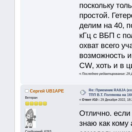
поскольку толь
простой. Гете
делим на 40, 
кГц с ВБП с по
охват всего уч
возможность и
CW, хоть и в 
«
Последнее редактирование: 29 Д
Re: Приемник RA8JA (e
Сергей UB1APE
ТПП В.Т. Полякова на 16
Ветеран
«
Ответ #10 :
29 Декабря 2022, 18:
Отлично. если
знаю как кому
Сообщений: 6763