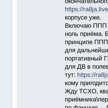
окончательног
https://ra8ja.li
корпусе уже.
Включаю ППП н
ноль приёма. 
принципе ППП 
для дальнейше
портативный Г
для ДВ в поле
тут:
https://ra8
кому пригодит
Жду TCXO, кв
приёмника\пере
по фэншую ... 