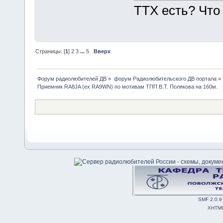
ТТХ есть? Что 
Страницы: [
1
]
2
3
...
5
Вверх
Форум радиолюбителей ДВ
»
форум Радиолюбительского ДВ портала
»
Приемник RA8JA (ex RA9WN) по мотивам ТПП В.Т. Полякова на 160м.
SMF 2.0.9
XHTM