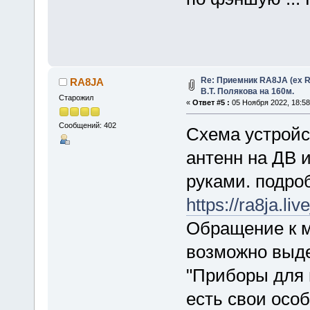
Re: Приемник RA8JA (ex 
RA8JA
В.Т. Полякова на 160м.
Старожил
«
Ответ #5 :
05 Ноября 2022, 18:58
Сообщений: 402
Схема устройс
антенн на ДВ и
руками. подро
https://ra8ja.li
Обращение к 
возможно выде
"Приборы для 
есть свои особ