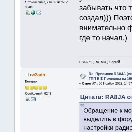
Я точно знаю, что ни чего не
забывать что т
знаю
создал))) Поэ
внимательно фо
где то начал.)
UB1APE ( RA1ADF) Сергей.
Re: Приемник RA8JA (e
rw3adb
ТПП В.Т. Полякова на 16
Ветеран
«
Ответ #7 :
06 Ноября 2022, 14:37
Сообщений: 6249
Цитата: RA8JA от
Обращение к мо
выделить в фор
настройки ради