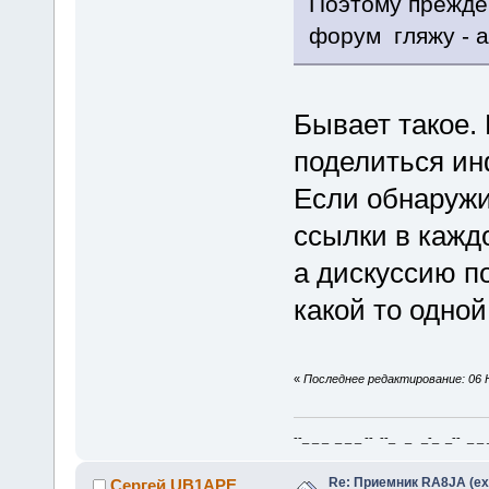
Поэтому прежде
форум гляжу - а 
Бывает такое. 
поделиться ин
Если обнаружи
ссылки в каждо
а дискуссию п
какой то одной
«
Последнее редактирование: 06 Н
--_ _ _ _ _ _ -- --_ _ _-_ _-- _ _ _
Re: Приемник RA8JA (e
Сергей UB1APE