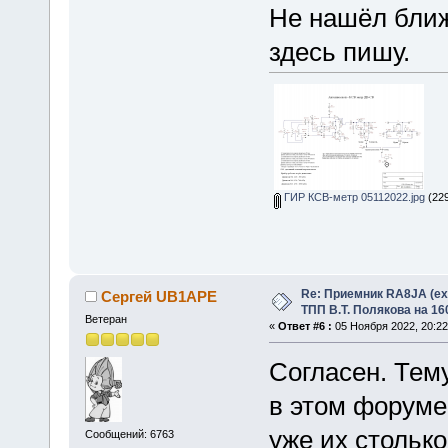
Не нашёл ближ
здесь пишу.
ГИР КСВ-метр 05112022.jpg
(229
Re: Приемник RA8JA (e
Сергей UB1APE
ТПП В.Т. Полякова на 16
Ветеран
«
Ответ #6 :
05 Ноября 2022, 20:22
Согласен. Тем
в этом форуме
уже их стольк
Сообщений: 6763