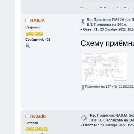
--_ _ _ _ _ _ -- --_ _ _-_ _-- _ _ _
Re: Приемник RA8JA (ex 
RA8JA
В.Т. Полякова на 160м.
Старожил
«
Ответ #1 :
23 Октября 2022, 15:5
Сообщений: 402
Схему приёмни
Приемник на 137 кГц_20102022
Re: Приемник RA8JA (e
rw3adb
ТПП В.Т. Полякова на 16
Ветеран
«
Ответ #2 :
23 Октября 2022, 15:5