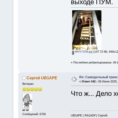
выходе ПУМ.
ФНЧ ПУМ.jpg
(147.72 КБ, 949x12
«
Последнее редактирование: 06 
Re: Самодельный транси
Сергей UB1APE
«
Ответ #42 :
06 Июня 2025, 
Ветеран
Что ж... Дело 
Сообщений: 6765
UB1APE ( RA1ADF) Сергей.