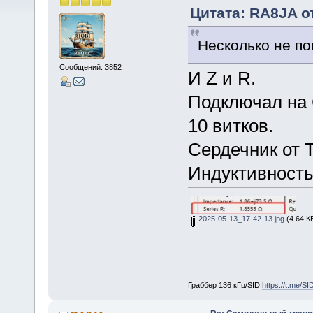
Цитата: RA8JA от
Несколько не по
Сообщений: 3852
И Z и R.
Подключал на
10 витков.
Сердечник от 
Индуктивность
2025-05-13_17-42-13.jpg
(4.64 К
Граббер 136 кГц/SID
https://t.me/S