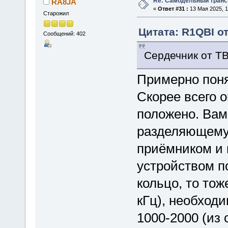
Re: Самодельный транси
RA8JA
«
Ответ #31 :
13 Мая 2025, 1
Старожил
Цитата: R1QBI от
Сообщений: 402
Сердечник от ТВ
Примерно поня
Скорее всего о
положено. Вам
разделяющему
приёмником и 
устройством п
кольцо, то тож
кГц), необход
1000-2000 (из