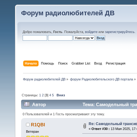
Форум радиолюбителей ДВ
Добро пожаловать,
Гость
. Пожалуйста,
войдите
или
зарегистрируйтесь
.
Начало
Помощь
Поиск
Grabber List
Вход
Регистрация
Форум радиолюбителей ДВ
»
форум Радиолюбительского ДВ портала
»
Страницы:
1
2
[
3
]
4
5
Вниз
Автор
Тема: Самодельный тран
0 Пользователей и 1 Гость просматривают эту тему.
Re: Самодельный трансив
R1QBI
«
Ответ #30 :
13 Мая 2025, 17:
Ветеран