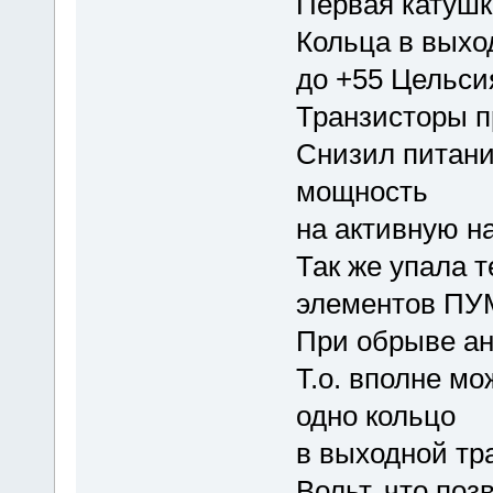
Первая катушк
Кольца в выхо
до +55 Цельси
Транзисторы п
Снизил питани
мощность
на активную на
Так же упала 
элементов ПУ
При обрыве а
Т.о. вполне м
одно кольцо
в выходной тр
Вольт, что поз