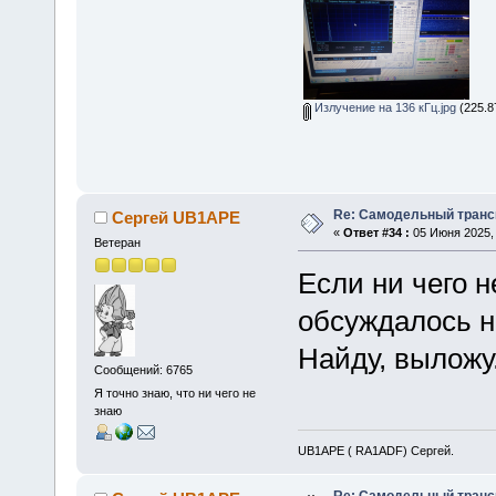
Излучение на 136 кГц.jpg
(225.8
Re: Самодельный транси
Сергей UB1APE
«
Ответ #34 :
05 Июня 2025, 
Ветеран
Если ни чего 
обсуждалось н
Найду, выложу
Сообщений: 6765
Я точно знаю, что ни чего не
знаю
UB1APE ( RA1ADF) Сергей.
Re: Самодельный транси