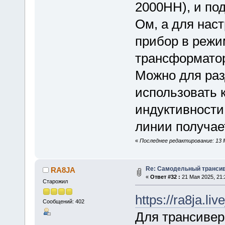
2000НН), и под
Ом, а для нас
прибор в режи
трансформатор
Можно для ра
использовать 
индуктивности
линии получает
«
Последнее редактирование: 13 М
Re: Самодельный трансив
RA8JA
«
Ответ #32 :
21 Мая 2025, 21:
Старожил
https://ra8ja.li
Сообщений: 402
Для трансивер