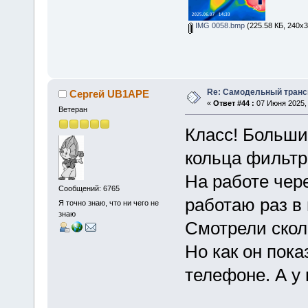
IMG 0058.bmp
(225.58 КБ, 240x3
Re: Самодельный транси
Сергей UB1APE
«
Ответ #44 :
07 Июня 2025, 
Ветеран
Класс! Больши
кольца фильтр
На работе чер
Сообщений: 6765
работаю раз в 
Я точно знаю, что ни чего не
знаю
Смотрели сколь
Но как он пок
телефоне. А у 