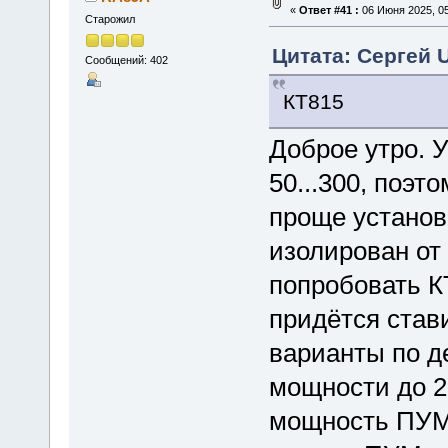
«
Ответ #41 :
06 Июня 2025, 05
Старожил
Цитата: Сергей 
Сообщений: 402
КТ815
Доброе утро. У
50...300, поэт
проще установи
изолирован от
попробовать КТ
придётся стави
варианты по д
мощности до 2
мощность ПУМ 