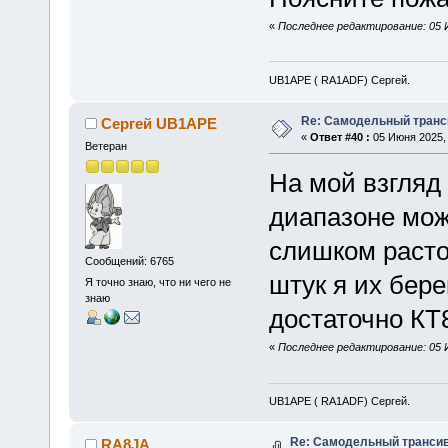
«
Последнее редактирование: 05 
UB1APE ( RA1ADF) Сергей.
Re: Самодельный транси
Сергей UB1APE
«
Ответ #40 :
05 Июня 2025, 
Ветеран
На мой взгляд
диапазоне мож
слишком расто
Сообщений: 6765
штук я их бере
Я точно знаю, что ни чего не
знаю
достаточно КТ
«
Последнее редактирование: 05 
UB1APE ( RA1ADF) Сергей.
Re: Самодельный трансив
RA8JA