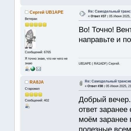
Re: Самодельный транси
Сергей UB1APE
«
Ответ #37 :
05 Июня 2025, 
Ветеран
Во! Точно! Вен
направьте и по
Сообщений: 6765
Я точно знаю, что ни чего не
знаю
UB1APE ( RA1ADF) Сергей.
Re: Самодельный трансив
RA8JA
«
Ответ #38 :
05 Июня 2025, 21
Старожил
Добрый вечер. 
Сообщений: 402
ответ заранее
моём заранее 
полезные всем