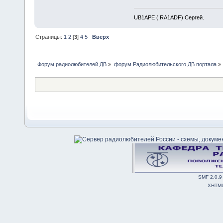
UB1APE ( RA1ADF) Сергей.
Страницы:
1
2
[
3
]
4
5
Вверх
Форум радиолюбителей ДВ
»
форум Радиолюбительского ДВ портала
»
SMF 2.0.9
XHTM