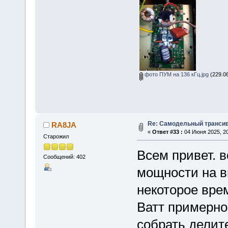
фото ПУМ на 136 кГц.jpg
(229.06
Re: Самодельный трансив
RA8JA
«
Ответ #33 :
04 Июня 2025, 20
Старожил
Всем привет. 
Сообщений: 402
мощности на в
некоторое вре
Ватт примерно
собрать делите