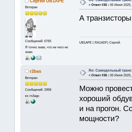
Сергей UB1APE
«
Ответ #35 :
05 Июня 2025, 
Ветеран
А транзисторы
Сообщений: 6765
UB1APE ( RA1ADF) Сергей.
Я точно знаю, что ни чего не
знаю
Re: Самодельный транси
r2bas
«
Ответ #36 :
05 Июня 2025, 
Ветеран
Можно провест
Сообщений: 2958
ex rn3agc
хороший обдув
и на прогон. 
мощности?