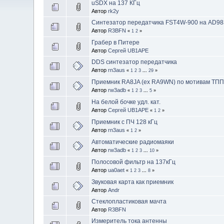
uSDX на 137 КГц
Автор
rk2y
Синтезатор передатчика FST4W-900 на AD98
Автор
R3BFN
«
1
2
»
Грабер в Питере
Автор
Сергей UB1APE
DDS синтезатор передатчика
Автор
rn3aus
«
1
2
3
...
29
»
Приемник RA8JA (ex RA9WN) по мотивам ТПП 
Автор
rw3adb
«
1
2
3
...
5
»
На белой бочке удл. кат.
Автор
Сергей UB1APE
«
1
2
»
Приемник с ПЧ 128 кГц
Автор
rn3aus
«
1
2
»
Автоматические радиомаяки
Автор
rw3adb
«
1
2
3
...
10
»
Полосовой фильтр на 137кГц
Автор
ua0aet
«
1
2
3
...
8
»
Звуковая карта как приемник
Автор
Andr
Стеклопластиковая мачта
Автор
R3BFN
Измеритель тока антенны