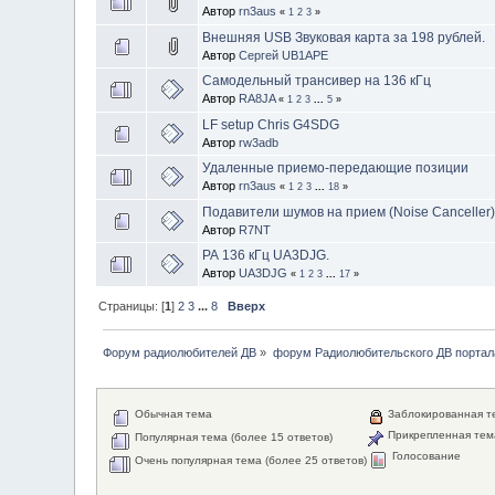
Автор
rn3aus
«
1
2
3
»
Внешняя USB Звуковая карта за 198 рублей.
Автор
Сергей UB1APE
Самодельный трансивер на 136 кГц
Автор
RA8JA
«
1
2
3
...
5
»
LF setup Chris G4SDG
Автор
rw3adb
Удаленные приемо-передающие позиции
Автор
rn3aus
«
1
2
3
...
18
»
Подавители шумов на прием (Noise Canceller
Автор
R7NT
РА 136 кГц UA3DJG.
Автор
UA3DJG
«
1
2
3
...
17
»
Страницы: [
1
]
2
3
...
8
Вверх
Форум радиолюбителей ДВ
»
форум Радиолюбительского ДВ портал
Обычная тема
Заблокированная т
Прикрепленная тем
Популярная тема (более 15 ответов)
Голосование
Очень популярная тема (более 25 ответов)