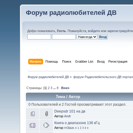
Форум радиолюбителей ДВ
Добро пожаловать,
Гость
. Пожалуйста,
войдите
или
зарегистрируйте
Начало
Помощь
Поиск
Grabber List
Вход
Регистрация
Форум радиолюбителей ДВ
»
форум Радиолюбительского ДВ портал
Страницы: [
1
]
2
3
...
8
Вниз
Тема
/
Автор
0 Пользователей и 2 Гостей просматривают этот раздел.
Deepsdr 101 на дв
Автор
Andr
Книга о диапазоне 136 кГц
Автор
rn3aus
«
1
2
3
4
»