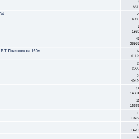
867
34
2
406
192
4
3898
В.Т. Полякова на 160м.
6
6112
2
200
2
4042
1
1430
1
1557
1
1078
1
1420
4