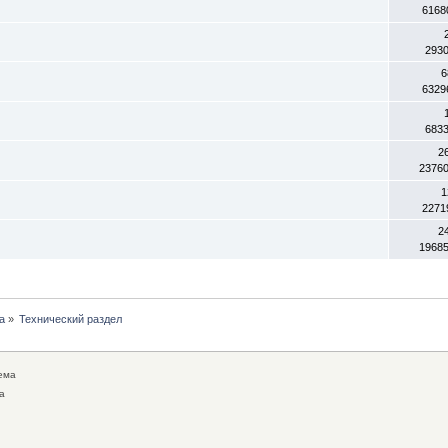
6168
293
6
6329
683
2
2376
)
1
2271
2
1968
а
»
Технический раздел
ема
а