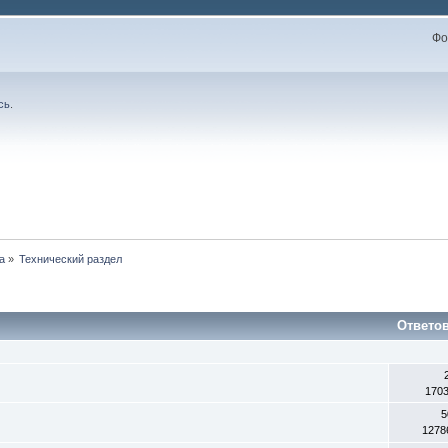
Фо
сь
.
а
»
Технический раздел
Ответо
170
5
1278